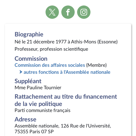
Voir
Voir
Voir
la
la
la
page
page
page
Twitter
Facebook
Instagram
Biographie
Né le 21 décembre 1977 à Athis-Mons (Essonne)
Professeur, profession scientifique
Commission
Commission des affaires sociales
(Membre)
autres fonctions à l'Assemblée nationale
Suppléant
Mme Pauline Tournier
Rattachement au titre du financement
de la vie politique
Parti communiste français
Adresse
Assemblée nationale, 126 Rue de l'Université,
75355 Paris 07 SP