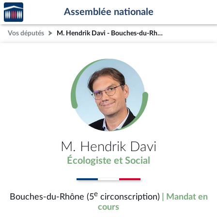
Accèder
Aller au contenu
Aller en bas de la page
Assemblée nationale
à la
page
Vos députés
M. Hendrik Davi - Bouches-du-Rhône (5e circonscription)
d'accueil
M. Hendrik Davi
Écologiste et Social
e
Bouches-du-Rhône (5
circonscription)
| Mandat en
cours