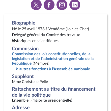
Voir
Voir
Voir
Voir
la
la
la
la
page
page
page
page
Twitter
Facebook
Instagram
Linkedin
Biographie
Né le 25 avril 1973 à Vendôme (Loir-et-Cher)
Délégué général du Comité des travaux
historiques et scientifiques
Commission
Commission des lois constitutionnelles, de la
législation et de l'administration générale de la
République
(Membre)
autres fonctions à l'Assemblée nationale
Suppléant
Mme Christelle Pellé
Rattachement au titre du financement
de la vie politique
Ensemble ! (majorité présidentielle)
Adresse