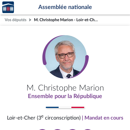
Accèder
Aller au contenu
Aller en bas de la page
Assemblée nationale
à la
page
Vos députés
M. Christophe Marion - Loir-et-Cher (3e circonscription)
d'accueil
M. Christophe Marion
Ensemble pour la République
e
Loir-et-Cher (3
circonscription)
| Mandat en cours