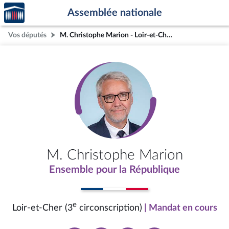
Accèder
Aller au contenu
Aller en bas de la page
Assemblée nationale
à la
page
Vos députés
M. Christophe Marion - Loir-et-Cher (3e circonscription)
d'accueil
M. Christophe Marion
Ensemble pour la République
e
Loir-et-Cher (3
circonscription)
| Mandat en cours