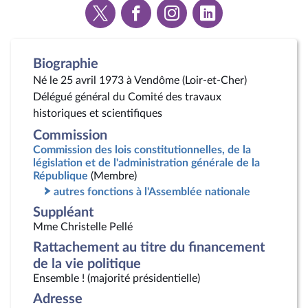
Voir
Voir
Voir
Voir
la
la
la
la
page
page
page
page
Twitter
Facebook
Instagram
Linkedin
Biographie
Né le 25 avril 1973 à Vendôme (Loir-et-Cher)
Délégué général du Comité des travaux
historiques et scientifiques
Commission
Commission des lois constitutionnelles, de la
législation et de l'administration générale de la
République
(Membre)
autres fonctions à l'Assemblée nationale
Suppléant
Mme Christelle Pellé
Rattachement au titre du financement
de la vie politique
Ensemble ! (majorité présidentielle)
Adresse