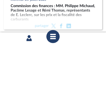
Commission des finances : MM. Philippe Michaud,
Pacôme Lesage et Rémi Thomas, représentants
de E. Leclerc, sur les prix et la fiscalité des
carburants
partager
mercredi 17 juin 2026
Commission des finances : M. Pascal Chèvremont,
proposé au poste de président de l’Autorité
nationale des jeux ; Protéger les petits porteurs et
les entreprises des fonds vautours