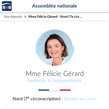
Accèder
Aller au contenu
Aller en bas de la page
Assemblée nationale
à la
page
Vos députés
Mme Félicie Gérard - Nord (7e circonscription)
d'accueil
Mme Félicie Gérard
Horizons & Indépendants
e
Nord (7
circonscription)
| Mandat en cours