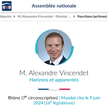
Accèder
Aller au contenu
Aller en bas de la page
Assemblée nationale
à la
page
députés
M. Alexandre Vincendet - Mandat clos - Rhône (7e circonscription)
Fonctions (archives)
d'accueil
M. Alexandre Vincendet
Horizons et apparentés
e
Rhône (7
circonscription)
| Mandat clos le 9 juin
e
2024 (16
législature)