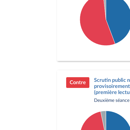
Détail du diagramme :
Pour : 185 députés
Contre : 226 députés
Abstention : 7 députés
Scrutin public 
Contre
provisoirement 
(première lectu
Deuxième séance 