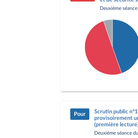
Deuxième séance 
Détail du diagramme :
Pour : 195 députés
Contre : 219 députés
Abstention : 23 député
Scrutin public n°
Pour
provisoirement un 
(première lecture)
Deuxième séance du 