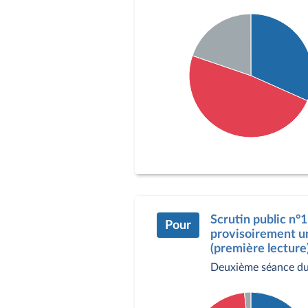
Détail du diagramme :
Pour : 133 députés
Contre : 204 députés
Abstention : 83 député
Scrutin public n°
Pour
provisoirement un 
(première lecture)
Deuxième séance du 