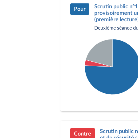
Scrutin public n°
Pour
provisoirement un 
(première lecture)
Deuxième séance du 
Détail du diagramme :
Pour : 250 députés
Contre : 11 députés
Abstention : 69 député
Scrutin public n
Contre
et de sécurité s