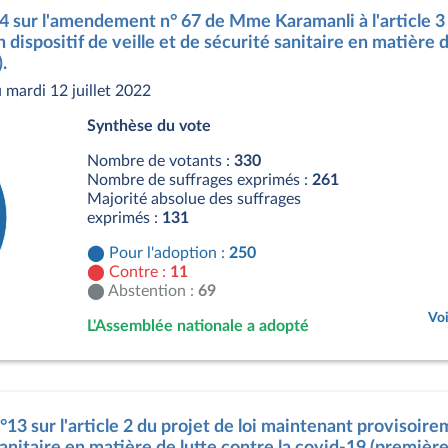
14 sur l'amendement n° 67 de Mme Karamanli à l'article 3
dispositif de veille et de sécurité sanitaire en matière d
.
mardi 12 juillet 2022
Synthèse du vote
Nombre de votants :
330
Nombre de suffrages exprimés :
261
Majorité absolue des suffrages
exprimés :
131
Pour l'adoption :
250
Contre :
11
Abstention :
69
Voi
L'Assemblée nationale a adopté
s
°13 sur l'article 2 du projet de loi maintenant provisoire
anitaire en matière de lutte contre la covid-19 (première