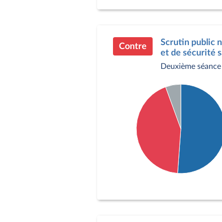
Pour : 131 députés
Contre : 70 députés
Scrutin public 
Contre
et de sécurité s
Deuxième séance 
Détail du diagramme :
Pour : 221 députés
Contre : 187 députés
Abstention : 24 député