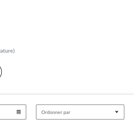
lature)
)
Ordonner par
Intervalle