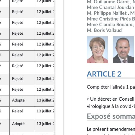
é
Rejeté
12 juillet 2022
8 juillet 2022
M. Guillaume Garot
Mme Chantal Jourdan
é
Rejeté
12 juillet 2022
8 juillet 2022
M. Philippe Naillet
M.
Mme Christine Pirès 
é
Rejeté
12 juillet 2022
6 juillet 2022
Mme Claudia Rouaux
M. Boris Vallaud
é
Rejeté
12 juillet 2022
8 juillet 2022
é
Rejeté
12 juillet 2022
8 juillet 2022
é
Rejeté
12 juillet 2022
6 juillet 2022
é
Rejeté
12 juillet 2022
11 juillet 2022
8
ARTICLE 2
é
Rejeté
12 juillet 2022
8 juillet 2022
Compléter l’alinéa 1 pa
é
Rejeté
12 juillet 2022
8 juillet 2022
« Un décret en Conseil 
é
Adopté
13 juillet 2022
7 juillet 2022
virologique à la covid-
é
Rejeté
13 juillet 2022
12 juillet 2022
7 (Rect)
le Union Populaire écologique et sociale
Exposé somma
é
Adopté
13 juillet 2022
12 juillet 2022
7 (Rect)
Le présent amendement