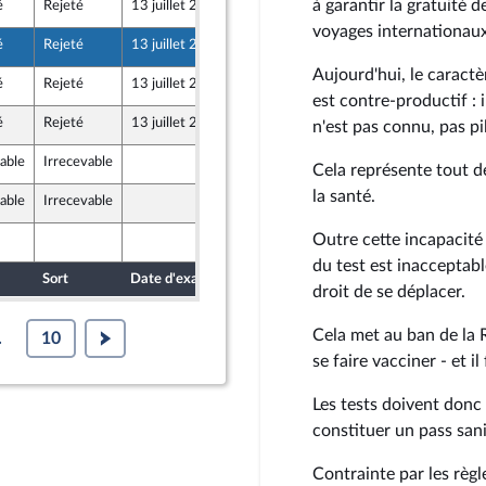
à garantir la gratuité d
é
Rejeté
13 juillet 2022
7 juillet 2022
voyages internationaux;
é
Rejeté
13 juillet 2022
8 juillet 2022
membre de l’intergroupe NUPES)
Aujourd'hui, le caract
é
Rejeté
13 juillet 2022
8 juillet 2022
icaine - NUPES
est contre-productif : 
é
Rejeté
13 juillet 2022
8 juillet 2022
n'est pas connu, pas pi
membre de l’intergroupe NUPES)
able
Irrecevable
7 juillet 2022
Cela représente tout d
la santé.
able
Irrecevable
8 juillet 2022
Outre cette incapacité 
8 juillet 2022
du test est inacceptabl
Sort
Date d'examen
Date de dépôt
droit de se déplacer.
Cela met au ban de la 
.
10
se faire vacciner - et il
Les tests doivent donc
constituer un pass sani
Contrainte par les règle