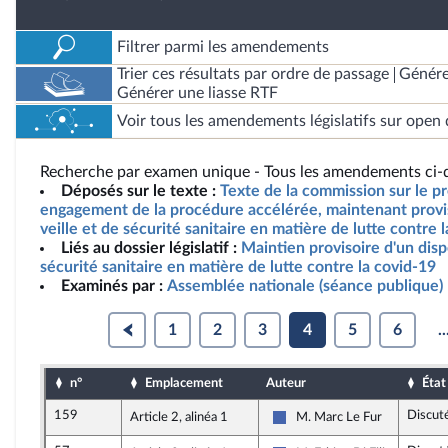
Filtrer parmi les amendements
Trier ces résultats par ordre de passage
Génére
Générer une liasse RTF
Voir tous les amendements législatifs sur open 
Recherche par examen unique - Tous les amendements ci-d
Déposés sur le texte :
Texte de la commission sur le pro
engagement de la procédure accélérée, maintenant provis
veille et de sécurité sanitaire en matière de lutte contre 
Liés au dossier législatif :
Maintien provisoire d'un dispo
sécurité sanitaire en matière de lutte contre la covid-19
Examinés par :
Assemblée nationale (séance publique)
1
2
3
4
5
6
..
n°
Emplacement
Auteur
État
159
Discut
Article 2, alinéa 1
M. Marc Le Fur
Les Républicains