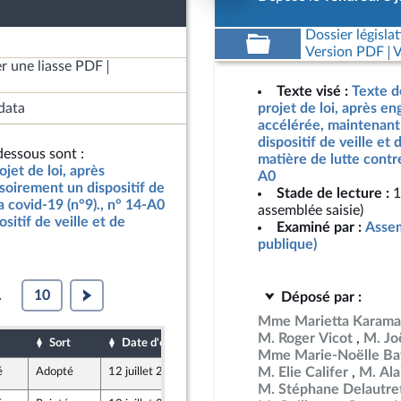
Dossier législat
Version PDF
V
r une liasse PDF
Texte visé :
Texte d
data
projet de loi, après e
accélérée, maintenant
dispositif de veille et 
essous sont :
matière de lutte contre
jet de loi, après
A0
oirement un dispositif de
Stade de lecture :
1
la covid-19 (n°9)., n° 14-A0
assemblée saisie)
sitif de veille et de
Examiné par :
Assem
publique)
.
10
Déposé par :
Mme Marietta Karama
M. Roger Vicot
M. Jo
Sort
Date d'examen
Date de dépôt
Mme Marie-Noëlle Bat
M. Elie Califer
M. Ala
é
Adopté
12 juillet 2022
8 juillet 2022
M. Stéphane Delautre