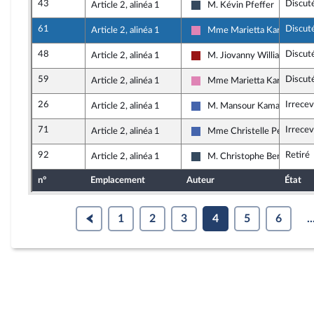
43
Discut
Article 2, alinéa 1
M. Kévin Pfeffer
Rassemblement National
61
Discut
Article 2, alinéa 1
Mme Marietta Karamanli
Socialistes et apparentés (
48
Discut
Article 2, alinéa 1
M. Jiovanny William
Gauche démocrate et républ
59
Discut
Article 2, alinéa 1
Mme Marietta Karamanli
Socialistes et apparentés (
26
Irrecev
Article 2, alinéa 1
M. Mansour Kamardine
Les Républicains
71
Irrecev
Article 2, alinéa 1
Mme Christelle Petex
Les Républicains
92
Retiré
Article 2, alinéa 1
M. Christophe Bentz
Rassemblement National
n°
Emplacement
Auteur
État
1
2
3
4
5
6
..