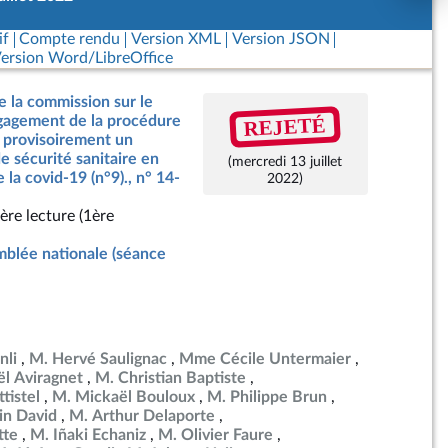
if
Compte rendu
Version XML
Version JSON
ersion Word/LibreOffice
e la commission sur le
REJETÉ
ngagement de la procédure
 provisoirement un
de sécurité sanitaire en
(mercredi 13 juillet
 la covid-19 (n°9)., n° 14-
2022)
ère lecture (1ère
blée nationale (séance
nli
M. Hervé Saulignac
Mme Cécile Untermaier
ël Aviragnet
M. Christian Baptiste
tistel
M. Mickaël Bouloux
M. Philippe Brun
in David
M. Arthur Delaporte
tte
M. Iñaki Echaniz
M. Olivier Faure