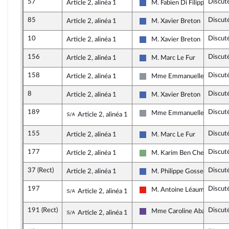
57
Discut
Article 2, alinéa 1
M. Fabien Di Filippo
Les Républicains
85
Discut
Article 2, alinéa 1
M. Xavier Breton
Les Républicains
10
Discut
Article 2, alinéa 1
M. Xavier Breton
Les Républicains
156
Discut
Article 2, alinéa 1
M. Marc Le Fur
Les Républicains
158
Discut
Article 2, alinéa 1
Mme Emmanuelle Ménard
Non inscrit
8
Discut
Article 2, alinéa 1
M. Xavier Breton
Les Républicains
189
Discut
Sous-amendement de l'amendement n°
Mme Emmanuelle Ménard
Article 2, alinéa 1
Non inscrit
155
Discut
Article 2, alinéa 1
M. Marc Le Fur
Les Républicains
177
Discut
Article 2, alinéa 1
M. Karim Ben Cheikh
Écologiste - NUPES
37 (Rect)
Discut
Article 2, alinéa 1
M. Philippe Gosselin
Les Républicains
197
Discut
Sous-amendement de l'amendement n°3
M. Antoine Léaument
Article 2, alinéa 1
La France insoumise - Nouvel
191 (Rect)
Discut
Sous-amendement de l'amendement n°3
Mme Caroline Abadie
Article 2, alinéa 1
Renaissance