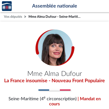
Accèder
Aller au contenu
Aller en bas de la page
Assemblée nationale
à la
page
Vos députés
Mme Alma Dufour - Seine-Maritime (4e circonscription)
d'accueil
Mme Alma Dufour
La France insoumise - Nouveau Front Populaire
e
Seine-Maritime (4
circonscription)
| Mandat en
cours