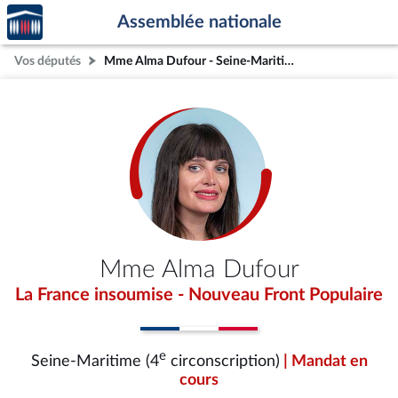
Accèder
Aller au contenu
Aller en bas de la page
Assemblée nationale
à la
page
Vos députés
Mme Alma Dufour - Seine-Maritime (4e circonscription)
d'accueil
Mme Alma Dufour
La France insoumise - Nouveau Front Populaire
e
Seine-Maritime (4
circonscription)
| Mandat en
cours