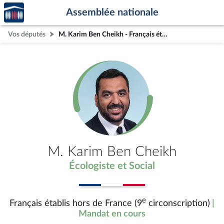
Accèder
Aller au contenu
Aller en bas de la page
Assemblée nationale
à la
page
Vos députés
M. Karim Ben Cheikh - Français établis hors de France (9e circonscription)
d'accueil
M. Karim Ben Cheikh
Écologiste et Social
e
Français établis hors de France (9
circonscription)
|
Mandat en cours