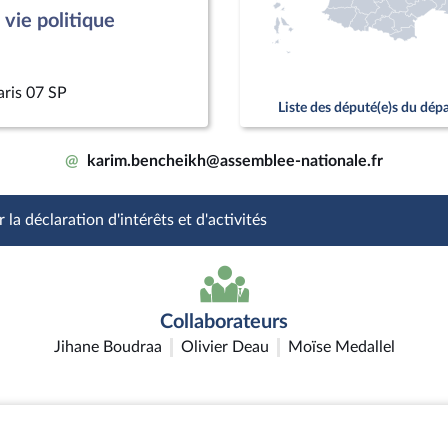
vie politique
aris 07 SP
Liste des député(e)s du dé
@
karim.bencheikh@assemblee-nationale.fr
 la déclaration d'intérêts et d'activités
Collaborateurs
Jihane Boudraa
Olivier Deau
Moïse Medallel