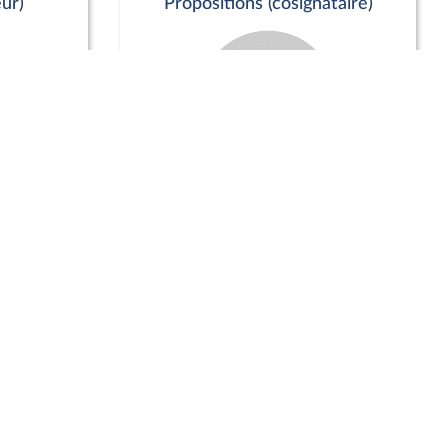
ur)
Propositions (cosignataire)
Positions de vote