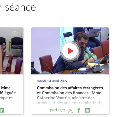
n séance
mardi 14 avril 2026
 : Mme
Commission des affaires étrangères
 déléguée
et Commission des finances : Mme
rope et
Catherine Vautrin, ministre des
armées et des anciens combattants,
et Mme Alice Rufo, ministre
partager
déléguée, sur le projet de loi