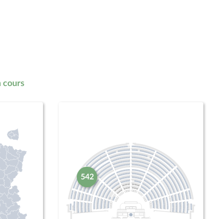
 cours
542