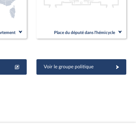
partement
Place du député dans l'hémicycle
Voir le groupe politique