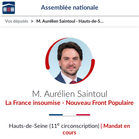
Accèder
Aller au contenu
Aller en bas de la page
Assemblée nationale
à la
page
Vos députés
M. Aurélien Saintoul - Hauts-de-Seine (11e circonscription)
d'accueil
M. Aurélien Saintoul
La France insoumise - Nouveau Front Populaire
e
Hauts-de-Seine (11
circonscription)
| Mandat en
cours