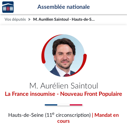
Accèder
Aller au contenu
Aller en bas de la page
Assemblée nationale
à la
page
Vos députés
M. Aurélien Saintoul - Hauts-de-Seine (11e circonscription)
d'accueil
M. Aurélien Saintoul
La France insoumise - Nouveau Front Populaire
e
Hauts-de-Seine (11
circonscription)
| Mandat en
cours