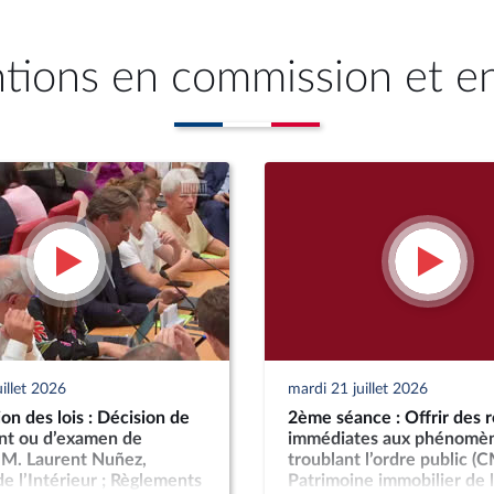
ntions en commission et e
illet 2026
mardi 21 juillet 2026
n des lois : Décision de
2ème séance : Offrir des 
nt ou d’examen de
immédiates aux phénomè
; M. Laurent Nuñez,
troublant l’ordre public (C
de l’Intérieur ; Règlements
Patrimoine immobilier de l