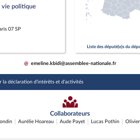
vie politique
aris 07 SP
Liste des député(e)s du dé
@
emeline.kbidi@assemblee-nationale.fr
 la déclaration d'intérêts et d'activités
Collaborateurs
rondin
Aurélie Hoareau
Aude Payet
Lucas Pothin
Olivie