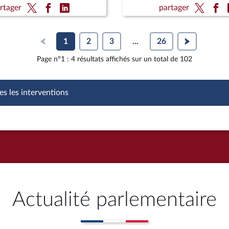
ns
(CMP)
rtager
partager
1
2
3
...
26
Page n°1 : 4 résultats affichés sur un total de 102
es les interventions
Actualité parlementaire