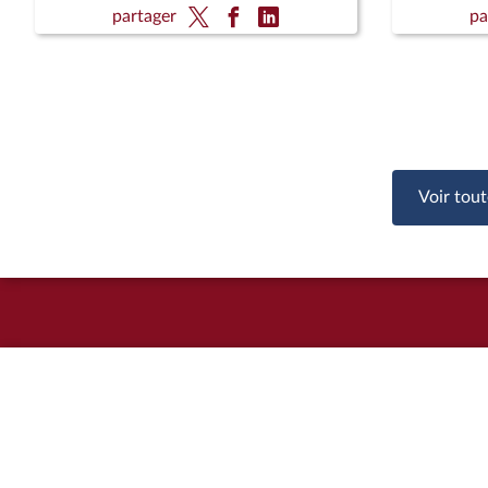
Européens
Europée
partager
pa
Voir tout