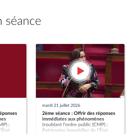
n séance
mardi 21 juillet 2026
réponses
2ème séance : Offrir des réponses
nes
immédiates aux phénomènes
MP) ;
troublant l’ordre public (CMP) ;
’État
Patrimoine immobilier de l’État