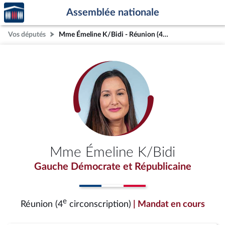
Accèder
Aller au contenu
Aller en bas de la page
Assemblée nationale
à la
page
Vos députés
Mme Émeline K/Bidi - Réunion (4e circonscription)
d'accueil
Mme Émeline K/Bidi
Gauche Démocrate et Républicaine
e
Réunion (4
circonscription)
| Mandat en cours