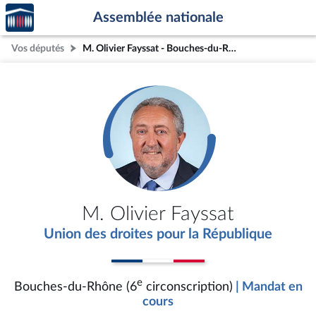
Accèder
Aller au contenu
Aller en bas de la page
Assemblée nationale
à la
page
Vos députés
M. Olivier Fayssat - Bouches-du-Rhône (6e circonscription)
d'accueil
M. Olivier Fayssat
Union des droites pour la République
e
Bouches-du-Rhône (6
circonscription)
| Mandat en
cours