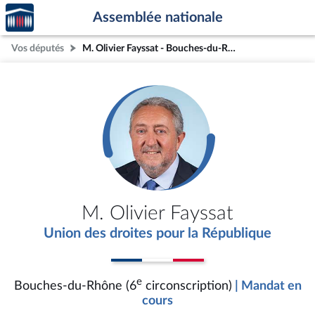
Accèder
Aller au contenu
Aller en bas de la page
Assemblée nationale
à la
page
Vos députés
M. Olivier Fayssat - Bouches-du-Rhône (6e circonscription)
d'accueil
M. Olivier Fayssat
Union des droites pour la République
e
Bouches-du-Rhône (6
circonscription)
| Mandat en
cours