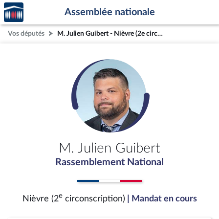
Accèder
Aller au contenu
Aller en bas de la page
Assemblée nationale
à la
page
Vos députés
M. Julien Guibert - Nièvre (2e circonscription)
d'accueil
M. Julien Guibert
Rassemblement National
e
Nièvre (2
circonscription)
| Mandat en cours