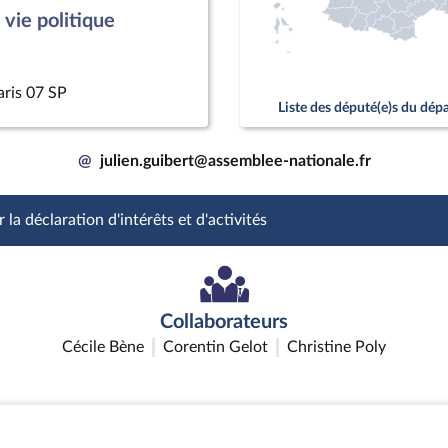
vie politique
aris 07 SP
Liste des député(e)s du dé
@
julien.guibert@assemblee-nationale.fr
 la déclaration d'intérêts et d'activités
Collaborateurs
Cécile Bène
Corentin Gelot
Christine Poly