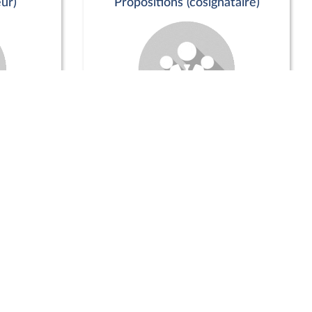
ur)
Propositions (cosignataire)
Positions de vote