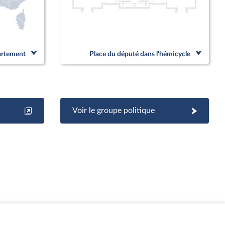
partement
Place du député dans l'hémicycle
Voir le groupe politique