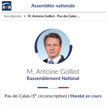
Accèder
Aller au contenu
Aller en bas de la page
Assemblée nationale
à la
page
Vos députés
M. Antoine Golliot - Pas-de-Calais (5e circonscription)
d'accueil
M. Antoine Golliot
Rassemblement National
e
Pas-de-Calais (5
circonscription)
| Mandat en cours