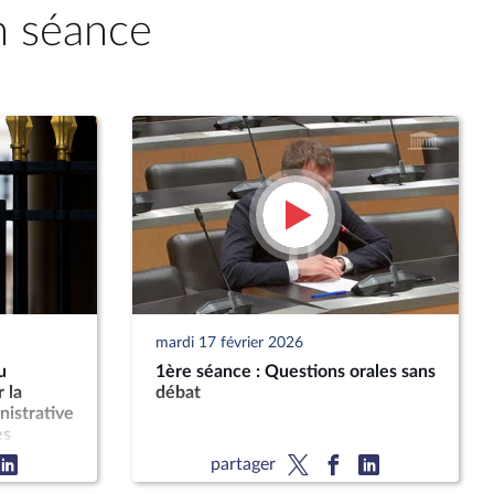
n séance
mardi 17 février 2026
u
1ère séance : Questions orales sans
 la
débat
nistrative
es
partager