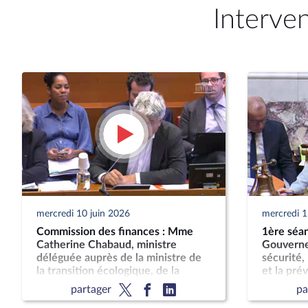
Interve
mercredi 10 juin 2026
mercredi 1
Commission des finances : Mme
1ère séan
Catherine Chabaud, ministre
Gouverne
déléguée auprès de la ministre de
sécurité,
la transition écologique, de la
et la pré
biodiversité et des négociations
d'attentat
partager
pa
internationales sur le climat et la