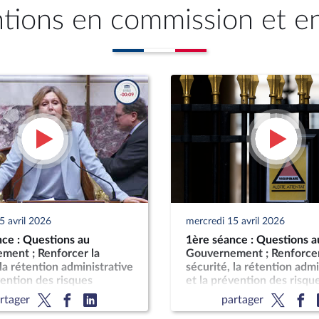
ntions en commission et e
5 avril 2026
mercredi 15 avril 2026
ce : Questions au
1ère séance : Questions a
ment ; Renforcer la
Gouvernement ; Renforcer
 la rétention administrative
sécurité, la rétention admi
vention des risques
et la prévention des risqu
 (suite)
d'attentat (suite)
rtager
partager