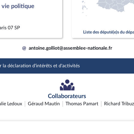
vie politique
aris 07 SP
Liste des député(e)s du dé
@
antoine.golliot@assemblee-nationale.fr
 la déclaration d'intérêts et d'activités
Collaborateurs
ulie Ledoux
Géraud Mautin
Thomas Pamart
Richard Tribuz