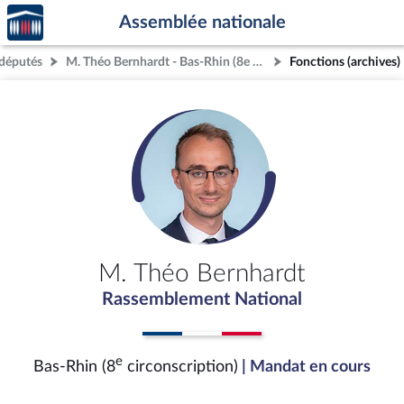
Accèder
Aller au contenu
Aller en bas de la page
Assemblée nationale
à la
page
députés
M. Théo Bernhardt - Bas-Rhin (8e circonscription)
Fonctions (archives)
d'accueil
M. Théo Bernhardt
Rassemblement National
e
Bas-Rhin (8
circonscription)
| Mandat en cours