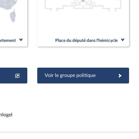
partement
Place du député dans l'hémicycle
Voir le groupe politique
nlogel