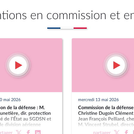
ntions en commission et e
20 mai 2026
mercredi 13 mai 2026
on de la défense : M.
Commission de la défens
unetière, dir. protection
Christine Dugoin Clément
té de l’État au SGDSN et
Jean François Pelliard, ch
e division aérienne
M. Vincent Strubel, direct
everrier, dir. DPID ; M.
général de l’ANSSI
rtager
partager