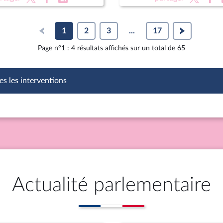
 Lebrun-Damiens, dir. au
e de l’Europe et Mme
hie Dhiver
1
2
3
...
17
Page n°1 : 4 résultats affichés sur un total de 65
es les interventions
Actualité parlementaire