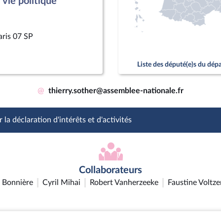
vie politique
aris 07 SP
Liste des député(e)s du dé
@
thierry.sother@assemblee-nationale.fr
 la déclaration d'intérêts et d'activités
Collaborateurs
 Bonnière
Cyril Mihai
Robert Vanherzeeke
Faustine Voltze