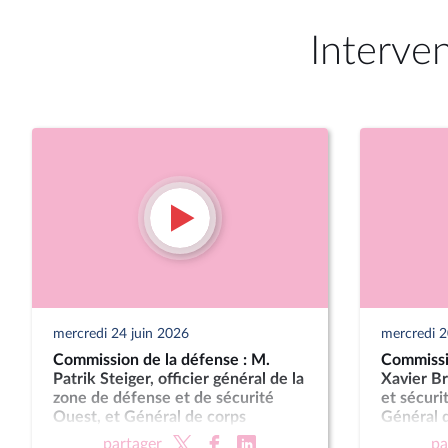
Interve
mercredi 24 juin 2026
mercredi 
Commission de la défense : M.
Commissi
Patrik Steiger, officier général de la
Xavier Br
zone de défense et de sécurité
et sécuri
Ouest, et Général de corps
Général d
d’armée Jean-Luc Villeminey,
Nicolas L
partager
pa