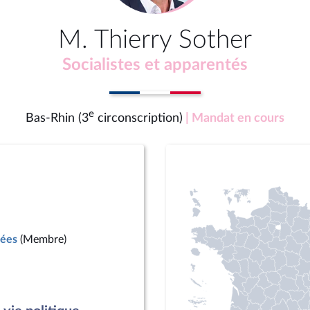
M. Thierry Sother
Socialistes et apparentés
e
Bas-Rhin (3
circonscription)
| Mandat en cours
mées
(Membre)