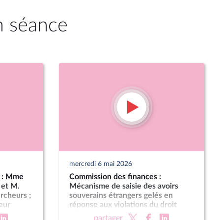
n séance
mercredi 6 mai 2026
e : Mme
Commission des finances :
 et M.
Mécanisme de saisie des avoirs
ercheurs ;
souverains étrangers gelés en
eur
réponse aux violations du droit
international
partager