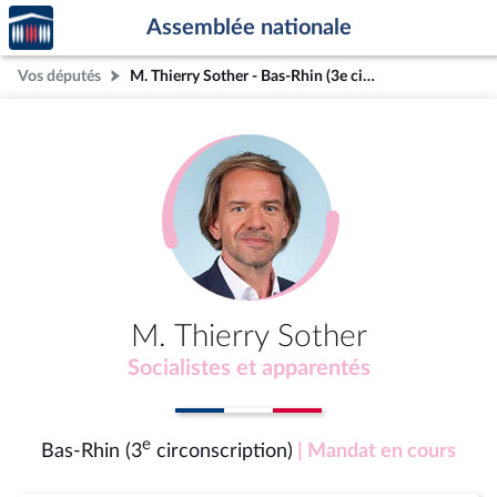
Accèder
Aller au contenu
Aller en bas de la page
Assemblée nationale
à la
page
Vos députés
M. Thierry Sother - Bas-Rhin (3e circonscription)
d'accueil
M. Thierry Sother
Socialistes et apparentés
e
Bas-Rhin (3
circonscription)
| Mandat en cours