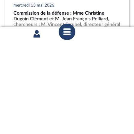
mercredi 13 mai 2026
Commission de la défense : Mme Christine
Dugoin Clément et M. Jean François Pelliard,
chercheurs ; M. Vincent Strubel, directeur général
de l’ANSSI
partager
mercredi 6 mai 2026
Commission des finances : Mécanisme de saisie
des avoirs souverains étrangers gelés en réponse
aux violations du droit international