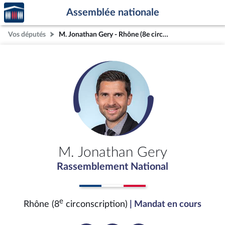
Accèder
Aller au contenu
Aller en bas de la page
Assemblée nationale
à la
page
Vos députés
M. Jonathan Gery - Rhône (8e circonscription)
d'accueil
M. Jonathan Gery
Rassemblement National
e
Rhône (8
circonscription)
| Mandat en cours