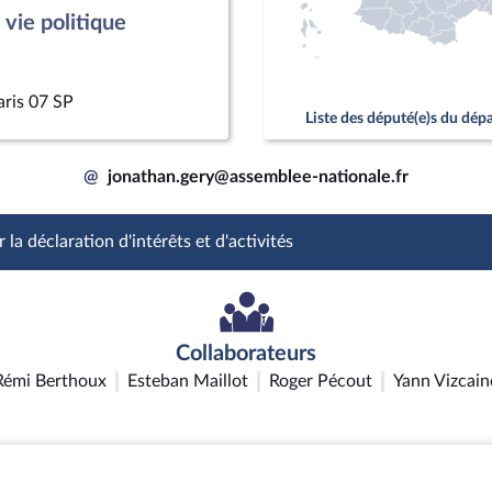
vie politique
aris 07 SP
Liste des député(e)s du dé
@
jonathan.gery@assemblee-nationale.fr
 la déclaration d'intérêts et d'activités
Collaborateurs
Rémi Berthoux
Esteban Maillot
Roger Pécout
Yann Vizcain