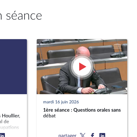
n séance
mardi 16 juin 2026
1ère séance : Questions orales sans
 Houllier,
débat
al de
cupations
drant la
partager