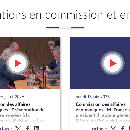
ntions en commission et e
r juillet 2026
mardi 16 juin 2026
on des affaires
Commission des affaires
ues : Présentation de
économiques : M. François
 renvoyées à la
président directeur génér
n et décision sur leur
l’Ifremer ; Prévenir les oc
nt ou leur examen
sans droit ni titre en enca
rtager
partager