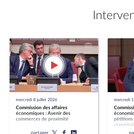
Interve
mercredi 8 juillet 2026
mercredi 1e
Commission des affaires
Commissi
économiques : Avenir des
économiq
commerces de proximité
pétitions
commissio
classeme
partager
pa