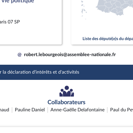
vie politique
aris 07 SP
Liste des député(e)s du dé
@
robert.lebourgeois@assemblee-nationale.fr
 la déclaration d'intérêts et d'activités
Collaborateurs
naud
Pauline Daniel
Anne-Gaëlle Delafontaine
Paul du Pe