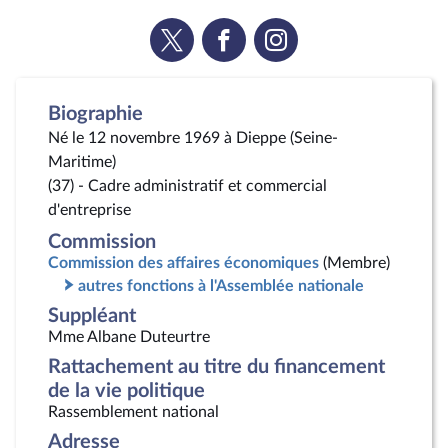
Voir
Voir
Voir
la
la
la
page
page
page
Twitter
Facebook
Instagram
Biographie
Né le 12 novembre 1969 à Dieppe (Seine-
Maritime)
(37) - Cadre administratif et commercial
d'entreprise
Commission
Commission des affaires économiques
(Membre)
autres fonctions à l'Assemblée nationale
Suppléant
Mme Albane Duteurtre
Rattachement au titre du financement
de la vie politique
Rassemblement national
Adresse