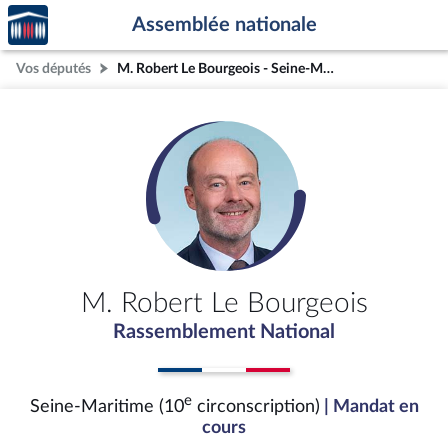
Accèder
Aller au contenu
Aller en bas de la page
Assemblée nationale
à la
page
Vos députés
M. Robert Le Bourgeois - Seine-Maritime (10e circonscription)
d'accueil
M. Robert Le Bourgeois
Rassemblement National
e
Seine-Maritime (10
circonscription)
| Mandat en
cours