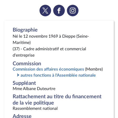
Voir
Voir
Voir
la
la
la
page
page
page
Twitter
Facebook
Instagram
Biographie
Né le 12 novembre 1969 à Dieppe (Seine-
Maritime)
(37) - Cadre administratif et commercial
d'entreprise
Commission
Commission des affaires économiques
(Membre)
autres fonctions à l'Assemblée nationale
Suppléant
Mme Albane Duteurtre
Rattachement au titre du financement
de la vie politique
Rassemblement national
Adresse