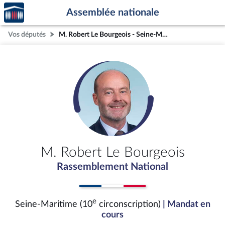
Accèder
Aller au contenu
Aller en bas de la page
Assemblée nationale
à la
page
Vos députés
M. Robert Le Bourgeois - Seine-Maritime (10e circonscription)
d'accueil
M. Robert Le Bourgeois
Rassemblement National
e
Seine-Maritime (10
circonscription)
| Mandat en
cours