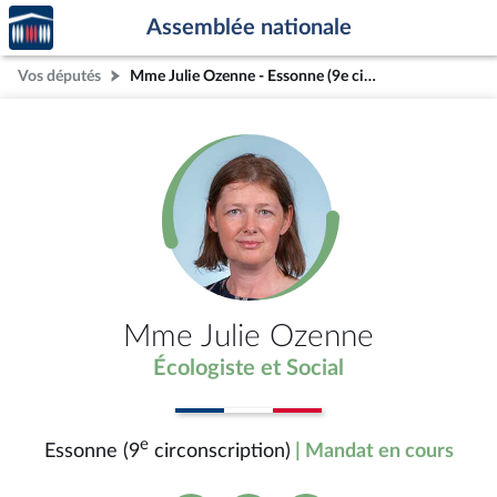
Accèder
Aller au contenu
Aller en bas de la page
Assemblée nationale
à la
page
Vos députés
Mme Julie Ozenne - Essonne (9e circonscription)
d'accueil
Mme Julie Ozenne
Écologiste et Social
e
Essonne (9
circonscription)
| Mandat en cours