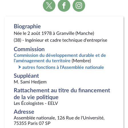
Voir
Voir
Voir
la
la
la
page
page
page
Twitter
Facebook
Instagram
Biographie
Née le 2 août 1978 à Granville (Manche)
(38) - Ingénieur et cadre technique d'entreprise
Commission
Commission du développement durable et de
l'aménagement du territoire
(Membre)
autres fonctions à l'Assemblée nationale
Suppléant
M. Sami Hedjem
Rattachement au titre du financement
de la vie politique
Les Écologistes - EELV
Adresse
Assemblée nationale, 126 Rue de l'Université,
75355 Paris 07 SP