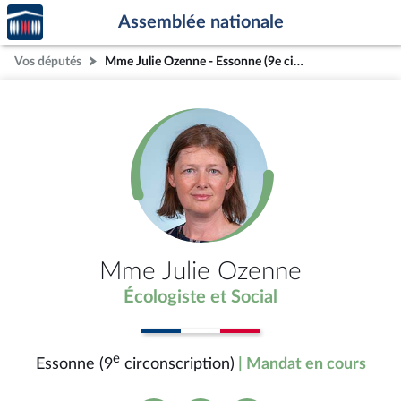
Accèder
Aller au contenu
Aller en bas de la page
Assemblée nationale
à la
page
Vos députés
Mme Julie Ozenne - Essonne (9e circonscription)
d'accueil
Mme Julie Ozenne
Écologiste et Social
e
Essonne (9
circonscription)
| Mandat en cours