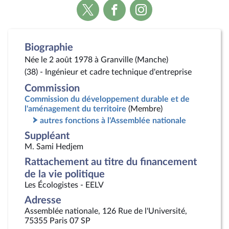
Voir
Voir
Voir
la
la
la
page
page
page
Twitter
Facebook
Instagram
Biographie
Née le 2 août 1978 à Granville (Manche)
(38) - Ingénieur et cadre technique d'entreprise
Commission
Commission du développement durable et de
l'aménagement du territoire
(Membre)
autres fonctions à l'Assemblée nationale
Suppléant
M. Sami Hedjem
Rattachement au titre du financement
de la vie politique
Les Écologistes - EELV
Adresse
Assemblée nationale, 126 Rue de l'Université,
75355 Paris 07 SP