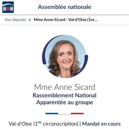
Accèder
Aller au contenu
Aller en bas de la page
Assemblée nationale
à la
page
Vos députés
Mme Anne Sicard - Val-d'Oise (1re circonscription)
d'accueil
Mme Anne Sicard
Rassemblement National
Apparentée au groupe
re
Val-d'Oise (1
circonscription)
| Mandat en cours