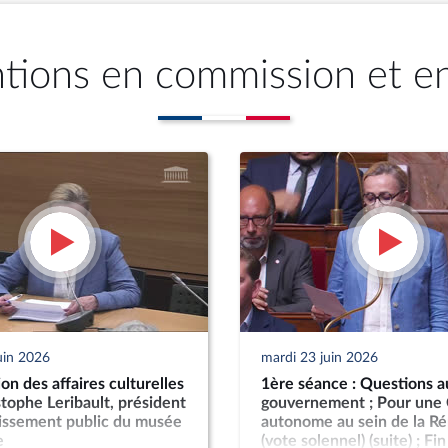
ntions en commission et e
uin 2026
mardi 23 juin 2026
n des affaires culturelles
1ère séance : Questions a
stophe Leribault, président
gouvernement ; Pour une
lissement public du musée
autonome au sein de la R
e
(vote solennel) (suite) ; Fin