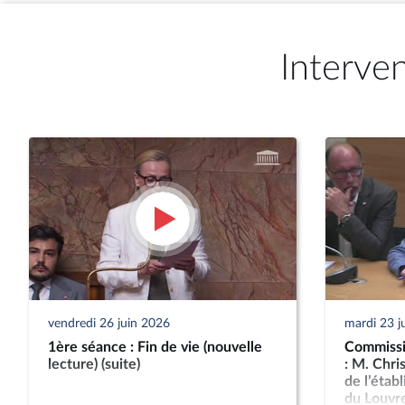
Interve
vendredi 26 juin 2026
mardi 23 j
1ère séance : Fin de vie (nouvelle
Commissio
lecture) (suite)
: M. Chri
de l’étab
du Louvr