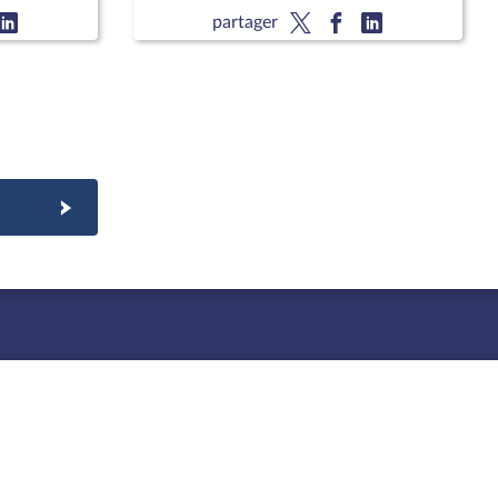
dégradation de la santé mentale
partager
des jeunes »,« Associations en crise
: quelle politique associative pour
l'État ? »