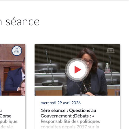
n séance
mercredi 29 avril 2026
u
1ère séance : Questions au
 Corse
Gouvernement ;Débats : «
épublique
Responsabilité des politiques
 de vie
conduites depuis 2017 sur la