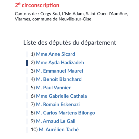
e
2
circonscription
Cantons de : Cergy Sud, L'Isle-Adam, Saint-Ouen-l'Aumône,
Viarmes, commune de Neuville-sur-Oise
1
Liste des députés du département
10
1)
Mme Anne Sicard
2)
Mme Ayda Hadizadeh
3)
M. Emmanuel Maurel
4)
M. Benoît Blanchard
5)
M. Paul Vannier
6)
Mme Gabrielle Cathala
7)
M. Romain Eskenazi
8)
M. Carlos Martens Bilongo
9)
M. Arnaud Le Gall
10)
M. Aurélien Taché