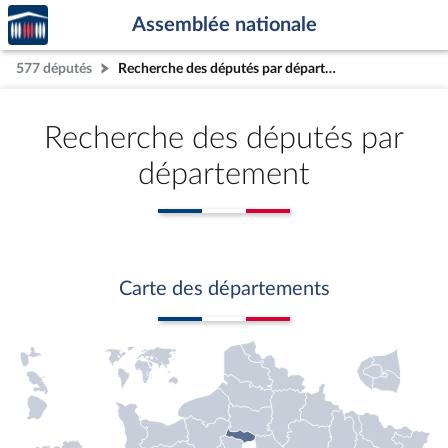
Accèder
Aller au contenu
Aller en bas de la page
Assemblée nationale
à la
page
577 députés
Recherche des députés par département
d'accueil
Recherche des députés par
département
Carte des départements