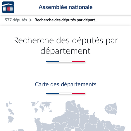
Accèder
Aller au contenu
Aller en bas de la page
Assemblée nationale
à la
page
577 députés
Recherche des députés par département
d'accueil
Recherche des députés par
département
Carte des départements