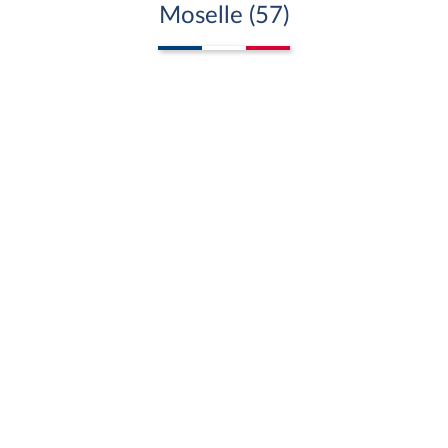
Moselle (57)
9
8
1
7
6
3
2
4