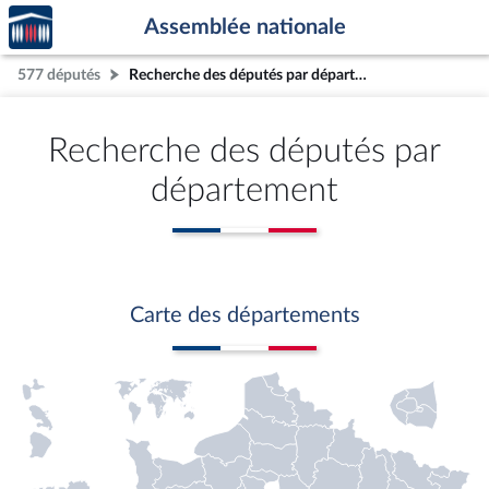
Accèder
Aller au contenu
Aller en bas de la page
Assemblée nationale
à la
page
577 députés
Recherche des députés par département
d'accueil
Recherche des députés par
département
Carte des départements