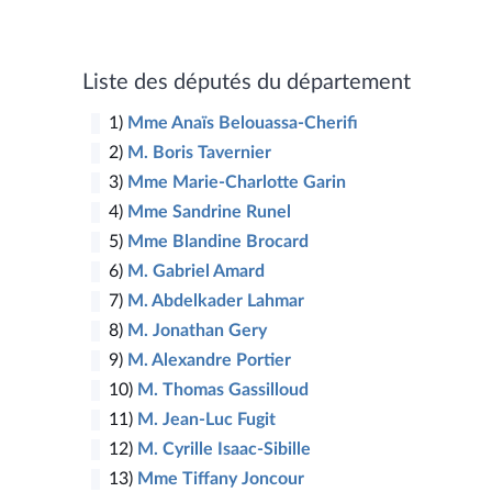
9
Liste des députés du département
1)
Mme Anaïs Belouassa-Cherifi
2)
M. Boris Tavernier
3)
Mme Marie-Charlotte Garin
8
5
4)
Mme Sandrine Runel
7
5)
Mme Blandine Brocard
2
6
3
4
12
1
6)
M. Gabriel Amard
10
14
7)
M. Abdelkader Lahmar
11
8)
M. Jonathan Gery
9)
M. Alexandre Portier
10)
M. Thomas Gassilloud
11)
M. Jean-Luc Fugit
12)
M. Cyrille Isaac-Sibille
13)
Mme Tiffany Joncour