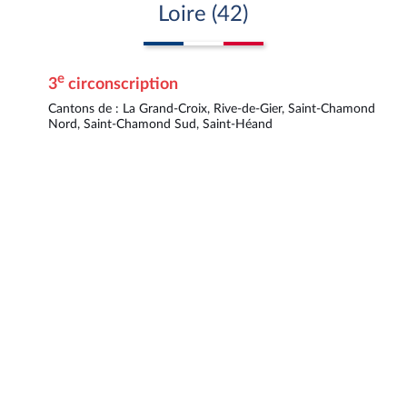
Loire (42)
e
3
circonscription
Cantons de : La Grand-Croix, Rive-de-Gier, Saint-Chamond
5
Nord, Saint-Chamond Sud, Saint-Héand
6
3
4
1
2