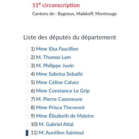
e
11
circonscription
Cantons de : Bagneux, Malakoff, Montrouge
2
3
5
Liste des députés du département
4
6
1)
Mme Elsa Faucillon
2)
M. Thomas Lam
7
3)
M. Philippe Juvin
9
4)
Mme Sabrina Sebaihi
5)
Mme Céline Calvez
10
8
6)
Mme Constance Le Grip
7)
M. Pierre Cazeneuve
12
8)
Mme Prisca Thevenot
9)
Mme Élisabeth de Maistre
13
10)
M. Gabriel Attal
11)
M. Aurélien Saintoul