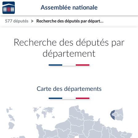
Accèder
Aller au contenu
Aller en bas de la page
Assemblée nationale
à la
page
577 députés
Recherche des députés par département
d'accueil
Recherche des députés par
département
Carte des départements