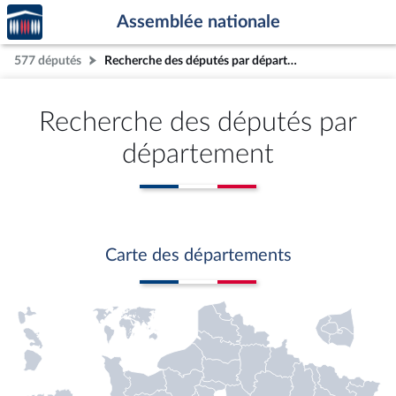
Accèder
Aller au contenu
Aller en bas de la page
Assemblée nationale
à la
page
577 députés
Recherche des députés par département
d'accueil
Recherche des députés par
département
Carte des départements