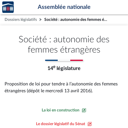
Accèder
Aller au contenu
Aller en bas de la page
Assemblée nationale
à la
page
Dossiers législatifs
Société : autonomie des femmes étrangères
d'accueil
Société : autonomie des
femmes étrangères
e
14
législature
Proposition de loi pour tendre à l’autonomie des femmes
étrangères (dépôt le mercredi 13 avril 2016).
La loi en construction
Le dossier législatif du Sénat