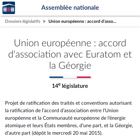
Accèder
Aller au contenu
Aller en bas de la page
Assemblée nationale
à la
page
Dossiers législatifs
Union européenne : accord d'association avec Euratom et la Géorgie
d'accueil
Union européenne : accord
d'association avec Euratom et
la Géorgie
e
14
législature
Projet de ratification des traités et conventions autorisant
la ratification de l’accord d’association entre l’Union
européenne et la Communauté européenne de l’énergie
atomique et leurs États membres, d’une part, et la Géorgie,
d’autre part (dépôt le mercredi 20 mai 2015).