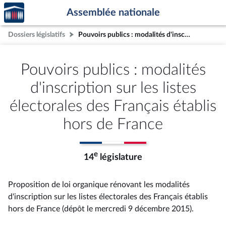
Accèder
Aller au contenu
Aller en bas de la page
Assemblée nationale
à la
page
Dossiers législatifs
Pouvoirs publics : modalités d'inscription sur les listes électorales des Français établis hors de France
d'accueil
Pouvoirs publics : modalités
d'inscription sur les listes
électorales des Français établis
hors de France
e
14
législature
Proposition de loi organique rénovant les modalités
d'inscription sur les listes électorales des Français établis
hors de France (dépôt le mercredi 9 décembre 2015).