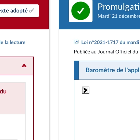
Promulgatio
exte adopté ✅
Mardi 21 décembr
e la lecture
Loi n°2021-1717 du mardi 
Publiée
au Journal Officiel d
Baromètre de l'appli
du