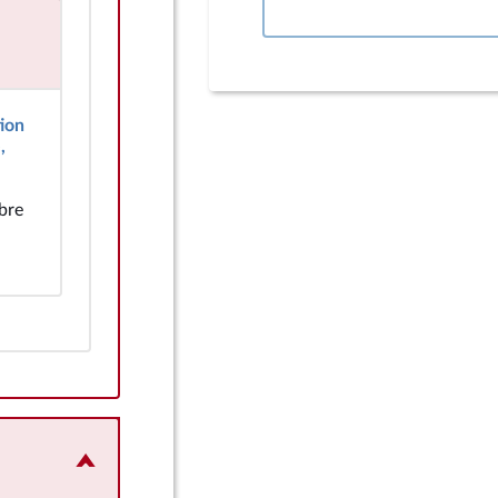
tion
,
bre