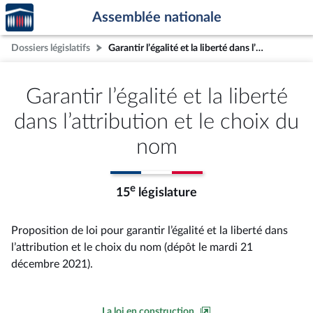
Accèder
Aller au contenu
Aller en bas de la page
Assemblée nationale
à la
page
Dossiers législatifs
Garantir l’égalité et la liberté dans l’attribution et le choix du nom
d'accueil
Garantir l’égalité et la liberté
dans l’attribution et le choix du
nom
e
15
législature
Proposition de loi pour garantir l’égalité et la liberté dans
l’attribution et le choix du nom (dépôt le mardi 21
décembre 2021).
La loi en construction