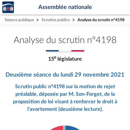
Accèder
Aller au contenu
Aller en bas de la page
Assemblée nationale
à la
page
Séance publique
Scrutins publics
Analyse du scrutin n°4198
d'accueil
Analyse du scrutin n°4198
e
15
législature
Deuxième séance du lundi 29 novembre 2021
Scrutin public n°4198 sur la motion de rejet
préalable, déposée par M. Son-Forget, de la
proposition de loi visant à renforcer le droit à
l'avortement (deuxième lecture).