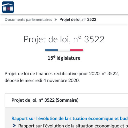
Accèder
Aller au contenu
Aller en bas de la page
à la
page
Documents parlementaires
Projet de loi, n° 3522
d'accueil
Projet de loi, n° 3522
e
15
législature
Projet de loi de finances rectificative pour 2020, n° 3522
,
déposé le mercredi 4 novembre 2020
.
Projet de loi, n° 3522 (Sommaire)
Rapport sur l'évolution de la situation économique et bu
Rapport sur l'évolution de la situation économique et 