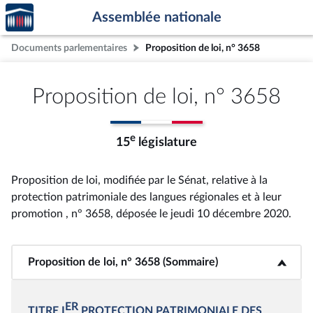
Accèder
Aller au contenu
Aller en bas de la page
Assemblée nationale
à la
page
Documents parlementaires
Proposition de loi, n° 3658
d'accueil
Proposition de loi, n° 3658
e
15
législature
Proposition de loi, modifiée par le Sénat, relative à la
protection patrimoniale des langues régionales et à leur
promotion , n° 3658
, déposée le jeudi 10 décembre 2020
.
Proposition de loi, n° 3658 (Sommaire)
<b>Proposition de loi, n° 3658 (Sommaire)</b>
ER
TITRE I
PROTECTION PATRIMONIALE DES