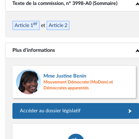
Texte de la commission, n° 3998-A0 (Sommaire)
<b>Texte de la commission, n° 3998-A0 (Sommaire)</b>
er
Article 1
Article 2
Plus d’informations
<b>Plus d’informations</b>
Mme Justine Benin
Mouvement Démocrate (MoDem) et
Démocrates apparentés
Accéder au dossier législatif