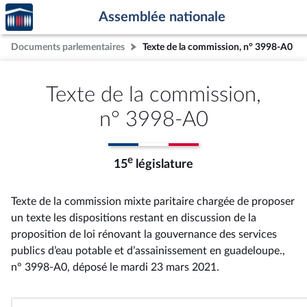
Accèder
Aller au contenu
Aller en bas de la page
Assemblée nationale
à la
page
Documents parlementaires
Texte de la commission, n° 3998-A0
d'accueil
Texte de la commission,
n° 3998-A0
e
15
législature
Texte de la commission mixte paritaire chargée de proposer
un texte les dispositions restant en discussion de la
proposition de loi rénovant la gouvernance des services
publics d’eau potable et d’assainissement en guadeloupe.,
n° 3998-A0
, déposé le mardi 23 mars 2021
.