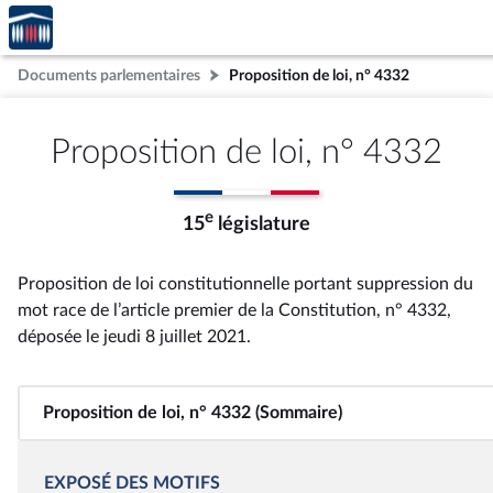
Accèder
Aller au contenu
Aller en bas de la page
à la
page
Documents parlementaires
Proposition de loi, n° 4332
d'accueil
Proposition de loi, n° 4332
e
15
législature
Proposition de loi constitutionnelle portant suppression du
mot race de l’article premier de la Constitution, n° 4332
,
déposée le jeudi 8 juillet 2021
.
Proposition de loi, n° 4332 (Sommaire)
EXPOSÉ DES MOTIFS